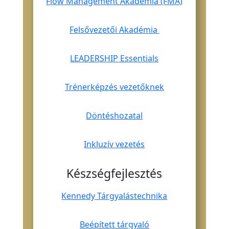
Flow Management Akadémia (FMA)
Felsővezetői Akadémia
LEADERSHIP Essentials
Trénerképzés vezetőknek
Döntéshozatal
Inkluzív vezetés
Készségfejlesztés
Kennedy Tárgyalástechnika
Beépített tárgyaló