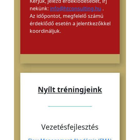
Kérjük, jelezd érdeklődésedet, írj
nekünk:
info@htconsulting.hu
.
Az időpontot, megfelelő számú
érdeklődő esetén a jelentkezőkkel
koordináljuk.
Nyílt tréningjeink
Vezetésfejlesztés