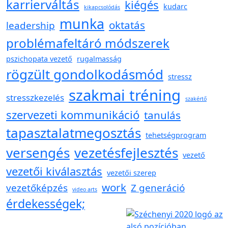
karrierváltás
kiégés
kudarc
kikapcsolódás
munka
oktatás
leadership
problémafeltáró módszerek
pszichopata vezető
rugalmasság
rögzült gondolkodásmód
stressz
szakmai tréning
stresszkezelés
szakértő
szervezeti kommunikáció
tanulás
tapasztalatmegosztás
tehetségprogram
versengés
vezetésfejlesztés
vezető
vezetői kiválasztás
vezetői szerep
work
vezetőképzés
Z generáció
video arts
érdekességek;