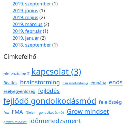
2019. szeptember
(1)
2019. június
(1)
2019. május
(2)
2019. március
(2)
2019. február
(1)
2019. január
(2)
2018. szeptember
(1)
Cimkefelhő
kapcsolat
(3)
jelentkezési lap
(1)
brainstorming
ends
Beatles
empátia
Csikszentmihányi
fejlődés
esélyegyenlőség
fejlődő gondolkodásmód
felelősség
Grow mindset
FMA
flow
félelem
gondolkodásmód
időmenedzsment
growth mindset