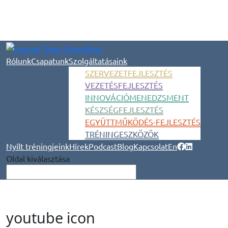
Rólunk
Csapatunk
Szolgáltatásaink
SZERVEZETFEJLESZTÉS
VEZETÉSFEJLESZTÉS
INNOVÁCIÓMENEDZSMENT
KÉSZSÉGFEJLESZTÉS
EGYÜTTMŰKÖDÉS-FEJLESZTÉS
TRÉNINGESZKÖZÖK
Nyílt tréningjeink
Hírek
Podcast
Blog
Kapcsolat
En
Oldal kiválasztása
youtube icon