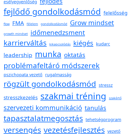
fejlődés
esélyegyenlőség
fejlődő gondolkodásmód
felelősség
Grow mindset
FMA
flow
félelem
gondolkodásmód
időmenedzsment
growth mindset
karrierváltás
kiégés
kudarc
kikapcsolódás
munka
oktatás
leadership
problémafeltáró módszerek
pszichopata vezető
rugalmasság
rögzült gondolkodásmód
stressz
szakmai tréning
stresszkezelés
szakértő
szervezeti kommunikáció
tanulás
tapasztalatmegosztás
tehetségprogram
versengés
vezetésfejlesztés
vezető