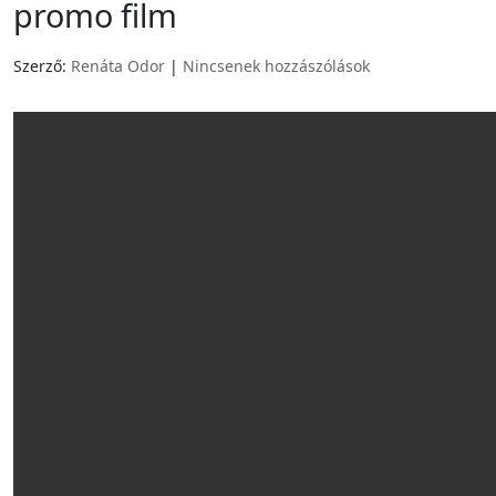
promo film
Szerző:
Renáta Odor
|
Nincsenek hozzászólások