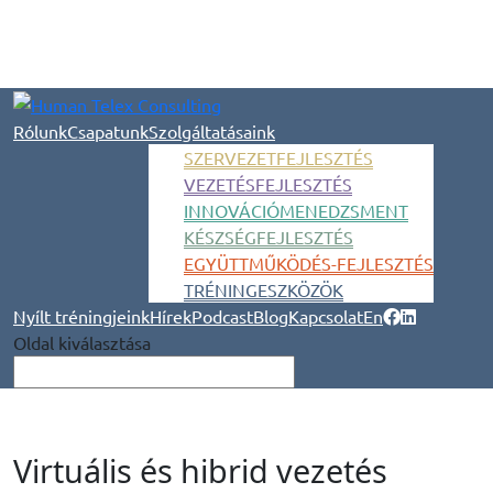
Rólunk
Csapatunk
Szolgáltatásaink
SZERVEZETFEJLESZTÉS
VEZETÉSFEJLESZTÉS
INNOVÁCIÓMENEDZSMENT
KÉSZSÉGFEJLESZTÉS
EGYÜTTMŰKÖDÉS-FEJLESZTÉS
TRÉNINGESZKÖZÖK
Nyílt tréningjeink
Hírek
Podcast
Blog
Kapcsolat
En
Oldal kiválasztása
Virtuális és hibrid vezetés