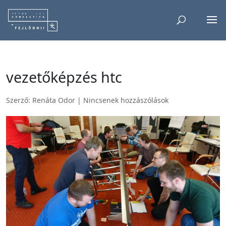
vezetőképzés htc
Szerző:
Renáta Odor
|
Nincsenek hozzászólások