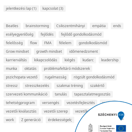
jelentkezési lap
(1)
kapcsolat
(3)
Beatles
brainstorming
Csikszentmihányi
empátia
ends
esélyegyenlőség
fejlődés
fejlődő gondolkodásmód
felelősség
flow
FMA
félelem
gondolkodásmód
Grow mindset
growth mindset
időmenedzsment
karrierváltás
kikapcsolódás
kiégés
kudarc
leadership
munka
oktatás
problémafeltáró módszerek
pszichopata vezető
rugalmasság
rögzült gondolkodásmód
stressz
stresszkezelés
szakmai tréning
szakértő
szervezeti kommunikáció
tanulás
tapasztalatmegosztás
tehetségprogram
versengés
vezetésfejlesztés
vezető
vezetői kiválasztás
vezetői szerep
vezetőképzés
video arts
work
Z generáció
érdekességek;