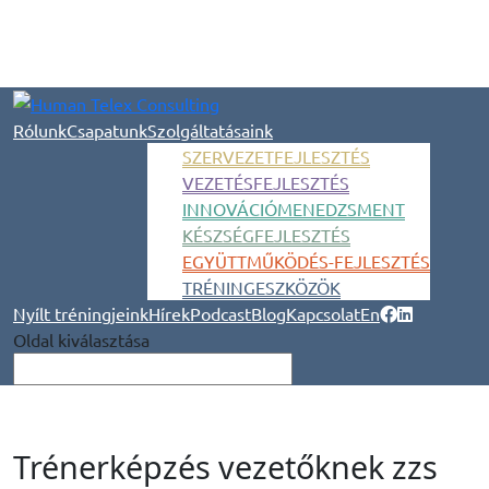
Rólunk
Csapatunk
Szolgáltatásaink
SZERVEZETFEJLESZTÉS
VEZETÉSFEJLESZTÉS
INNOVÁCIÓMENEDZSMENT
KÉSZSÉGFEJLESZTÉS
EGYÜTTMŰKÖDÉS-FEJLESZTÉS
TRÉNINGESZKÖZÖK
Nyílt tréningjeink
Hírek
Podcast
Blog
Kapcsolat
En
Oldal kiválasztása
Trénerképzés vezetőknek zzs