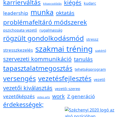
karrierváltás
kiégés
kudarc
kikapcsolódás
munka
oktatás
leadership
problémafeltáró módszerek
pszichopata vezető
rugalmasság
rögzült gondolkodásmód
stressz
szakmai tréning
stresszkezelés
szakértő
szervezeti kommunikáció
tanulás
tapasztalatmegosztás
tehetségprogram
versengés
vezetésfejlesztés
vezető
vezetői kiválasztás
vezetői szerep
work
vezetőképzés
Z generáció
video arts
érdekességek;