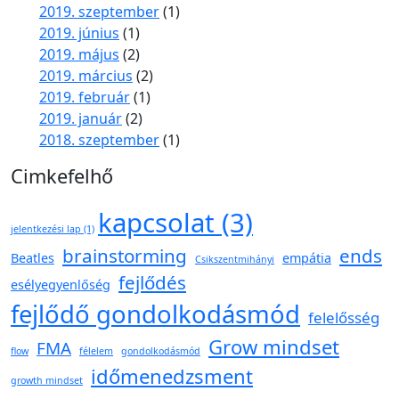
2019. szeptember
(1)
2019. június
(1)
2019. május
(2)
2019. március
(2)
2019. február
(1)
2019. január
(2)
2018. szeptember
(1)
Cimkefelhő
kapcsolat
(3)
jelentkezési lap
(1)
brainstorming
ends
Beatles
empátia
Csikszentmihányi
fejlődés
esélyegyenlőség
fejlődő gondolkodásmód
felelősség
Grow mindset
FMA
flow
félelem
gondolkodásmód
időmenedzsment
growth mindset