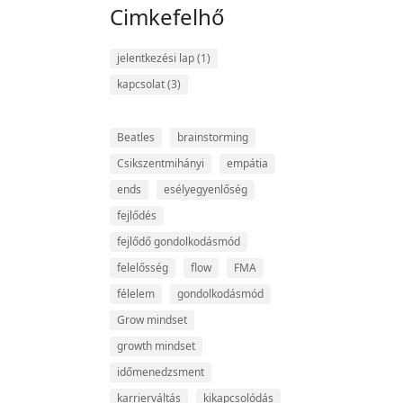
Cimkefelhő
jelentkezési lap
(1)
kapcsolat
(3)
Beatles
brainstorming
Csikszentmihányi
empátia
ends
esélyegyenlőség
fejlődés
fejlődő gondolkodásmód
felelősség
flow
FMA
félelem
gondolkodásmód
Grow mindset
growth mindset
időmenedzsment
karrierváltás
kikapcsolódás