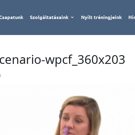
Csapatunk
Szolgáltatásaink
Nyílt tréningjeink
Hí
scenario-wpcf_360x203
k