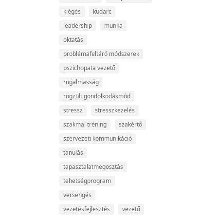
kiégés
kudarc
leadership
munka
oktatás
problémafeltáró módszerek
pszichopata vezető
rugalmasság
rögzült gondolkodásmód
stressz
stresszkezelés
szakmai tréning
szakértő
szervezeti kommunikáció
tanulás
tapasztalatmegosztás
tehetségprogram
versengés
vezetésfejlesztés
vezető