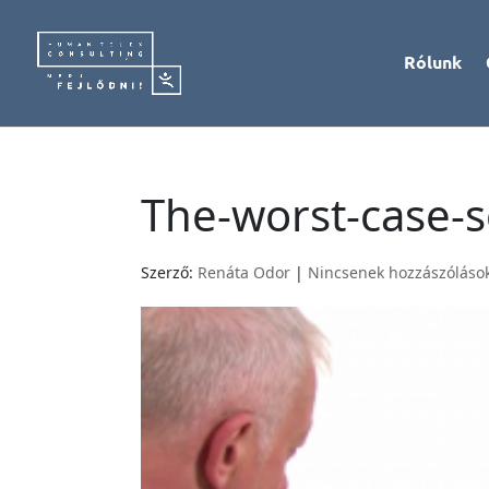
Rólunk
The-worst-case-
Szerző:
Renáta Odor
|
Nincsenek hozzászóláso