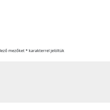
elező mezőket
*
karakterrel jelöltük