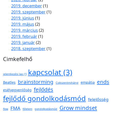
2019. december
(1)
2019. szeptember
(1)
2019. június
(1)
2019. május
(2)
2019. március
(2)
2019. február
(1)
2019. január
(2)
2018. szeptember
(1)
Cimkefelhő
kapcsolat
(3)
jelentkezési lap
(1)
brainstorming
ends
Beatles
empátia
Csikszentmihányi
fejlődés
esélyegyenlőség
fejlődő gondolkodásmód
felelősség
Grow mindset
FMA
flow
félelem
gondolkodásmód