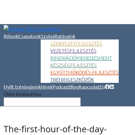
Rólunk
Csapatunk
Szolgáltatásaink
SZERVEZETFEJLESZTÉS
VEZETÉSFEJLESZTÉS
INNOVÁCIÓMENEDZSMENT
KÉSZSÉGFEJLESZTÉS
EGYÜTTMŰKÖDÉS-FEJLESZTÉS
TRÉNINGESZKÖZÖK
Nyílt tréningjeink
Hírek
Podcast
Blog
Kapcsolat
En
Oldal kiválasztása
The-first-hour-of-the-day-