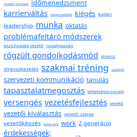
időmenedzsment
growth mindset
karrierváltás
kiégés
kudarc
kikapcsolódás
munka
oktatás
leadership
problémafeltáró módszerek
pszichopata vezető
rugalmasság
rögzült gondolkodásmód
stressz
szakmai tréning
stresszkezelés
szakértő
szervezeti kommunikáció
tanulás
tapasztalatmegosztás
tehetségprogram
versengés
vezetésfejlesztés
vezető
vezetői kiválasztás
vezetői szerep
work
vezetőképzés
Z generáció
video arts
érdekességek;