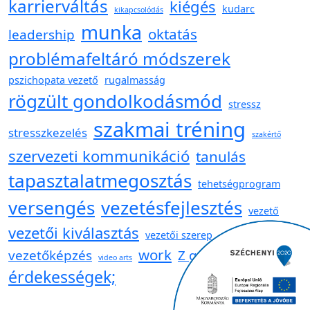
karrierváltás
kiégés
kudarc
kikapcsolódás
munka
oktatás
leadership
problémafeltáró módszerek
pszichopata vezető
rugalmasság
rögzült gondolkodásmód
stressz
szakmai tréning
stresszkezelés
szakértő
szervezeti kommunikáció
tanulás
tapasztalatmegosztás
tehetségprogram
versengés
vezetésfejlesztés
vezető
vezetői kiválasztás
vezetői szerep
work
vezetőképzés
Z generáció
video arts
érdekességek;