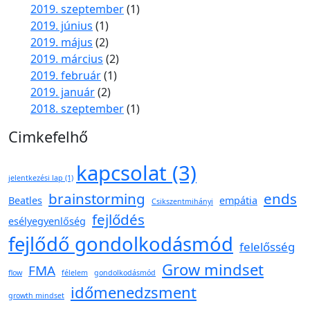
2019. szeptember
(1)
2019. június
(1)
2019. május
(2)
2019. március
(2)
2019. február
(1)
2019. január
(2)
2018. szeptember
(1)
Cimkefelhő
kapcsolat
(3)
jelentkezési lap
(1)
brainstorming
ends
Beatles
empátia
Csikszentmihányi
fejlődés
esélyegyenlőség
fejlődő gondolkodásmód
felelősség
Grow mindset
FMA
flow
félelem
gondolkodásmód
időmenedzsment
growth mindset