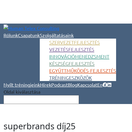
Rólunk
Csapatunk
Szolgáltatásaink
SZERVEZETFEJLESZTÉS
VEZETÉSFEJLESZTÉS
INNOVÁCIÓMENEDZSMENT
KÉSZSÉGFEJLESZTÉS
EGYÜTTMŰKÖDÉS-FEJLESZTÉS
TRÉNINGESZKÖZÖK
Nyílt tréningjeink
Hírek
Podcast
Blog
Kapcsolat
En
Oldal kiválasztása
superbrands díj25