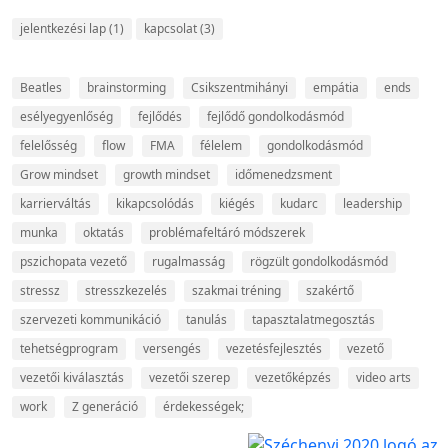
jelentkezési lap
(1)
kapcsolat
(3)
Beatles
brainstorming
Csikszentmihányi
empátia
ends
esélyegyenlőség
fejlődés
fejlődő gondolkodásmód
felelősség
flow
FMA
félelem
gondolkodásmód
Grow mindset
growth mindset
időmenedzsment
karrierváltás
kikapcsolódás
kiégés
kudarc
leadership
munka
oktatás
problémafeltáró módszerek
pszichopata vezető
rugalmasság
rögzült gondolkodásmód
stressz
stresszkezelés
szakmai tréning
szakértő
szervezeti kommunikáció
tanulás
tapasztalatmegosztás
tehetségprogram
versengés
vezetésfejlesztés
vezető
vezetői kiválasztás
vezetői szerep
vezetőképzés
video arts
work
Z generáció
érdekességek;