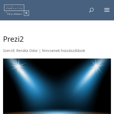
Prezi2
Szerző:
Renáta Odor
|
Nincsenek hozzászólások