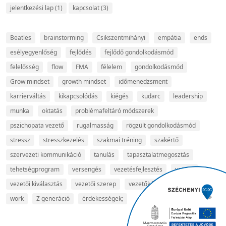
jelentkezési lap
(1)
kapcsolat
(3)
Beatles
brainstorming
Csikszentmihányi
empátia
ends
esélyegyenlőség
fejlődés
fejlődő gondolkodásmód
felelősség
flow
FMA
félelem
gondolkodásmód
Grow mindset
growth mindset
időmenedzsment
karrierváltás
kikapcsolódás
kiégés
kudarc
leadership
munka
oktatás
problémafeltáró módszerek
pszichopata vezető
rugalmasság
rögzült gondolkodásmód
stressz
stresszkezelés
szakmai tréning
szakértő
szervezeti kommunikáció
tanulás
tapasztalatmegosztás
tehetségprogram
versengés
vezetésfejlesztés
vezető
vezetői kiválasztás
vezetői szerep
vezetőképzés
video arts
work
Z generáció
érdekességek;