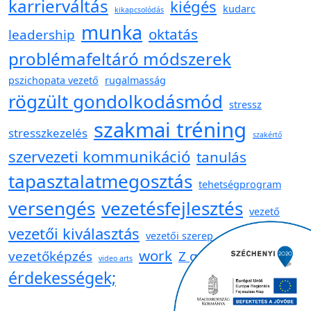
karrierváltás
kiégés
kudarc
kikapcsolódás
munka
oktatás
leadership
problémafeltáró módszerek
pszichopata vezető
rugalmasság
rögzült gondolkodásmód
stressz
szakmai tréning
stresszkezelés
szakértő
szervezeti kommunikáció
tanulás
tapasztalatmegosztás
tehetségprogram
versengés
vezetésfejlesztés
vezető
vezetői kiválasztás
vezetői szerep
work
vezetőképzés
Z generáció
video arts
érdekességek;