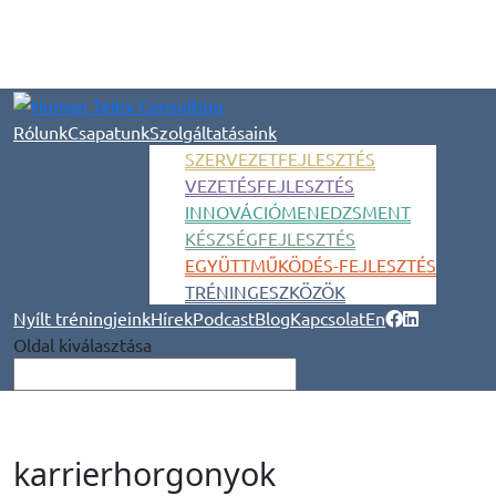
Rólunk
Csapatunk
Szolgáltatásaink
SZERVEZETFEJLESZTÉS
VEZETÉSFEJLESZTÉS
INNOVÁCIÓMENEDZSMENT
KÉSZSÉGFEJLESZTÉS
EGYÜTTMŰKÖDÉS-FEJLESZTÉS
TRÉNINGESZKÖZÖK
Nyílt tréningjeink
Hírek
Podcast
Blog
Kapcsolat
En
Oldal kiválasztása
karrierhorgonyok