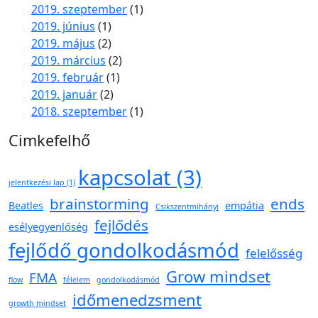
2019. szeptember
(1)
2019. június
(1)
2019. május
(2)
2019. március
(2)
2019. február
(1)
2019. január
(2)
2018. szeptember
(1)
Cimkefelhő
kapcsolat
(3)
jelentkezési lap
(1)
brainstorming
ends
Beatles
empátia
Csikszentmihányi
fejlődés
esélyegyenlőség
fejlődő gondolkodásmód
felelősség
Grow mindset
FMA
flow
félelem
gondolkodásmód
időmenedzsment
growth mindset