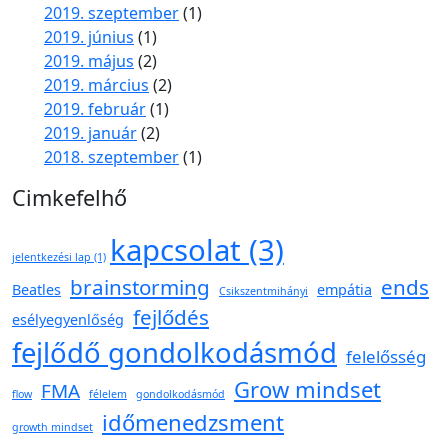
2019. szeptember
(1)
2019. június
(1)
2019. május
(2)
2019. március
(2)
2019. február
(1)
2019. január
(2)
2018. szeptember
(1)
Cimkefelhő
kapcsolat
(3)
jelentkezési lap
(1)
brainstorming
ends
Beatles
empátia
Csikszentmihányi
fejlődés
esélyegyenlőség
fejlődő gondolkodásmód
felelősség
Grow mindset
FMA
flow
félelem
gondolkodásmód
időmenedzsment
growth mindset