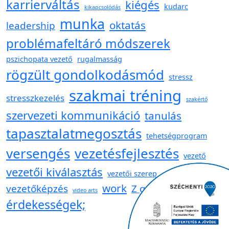
karrierváltás
kiégés
kudarc
kikapcsolódás
munka
oktatás
leadership
problémafeltáró módszerek
pszichopata vezető
rugalmasság
rögzült gondolkodásmód
stressz
szakmai tréning
stresszkezelés
szakértő
szervezeti kommunikáció
tanulás
tapasztalatmegosztás
tehetségprogram
versengés
vezetésfejlesztés
vezető
vezetői kiválasztás
vezetői szerep
work
vezetőképzés
Z generáció
video arts
érdekességek;