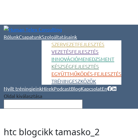
Rólunk
Csapatunk
Szolgáltatásaink
SZERVEZETFEJLESZTÉS
VEZETÉSFEJLESZTÉS
INNOVÁCIÓMENEDZSMENT
KÉSZSÉGFEJLESZTÉS
EGYÜTTMŰKÖDÉS-FEJLESZTÉS
TRÉNINGESZKÖZÖK
Nyílt tréningjeink
Hírek
Podcast
Blog
Kapcsolat
En
Oldal kiválasztása
htc blogcikk tamasko_2