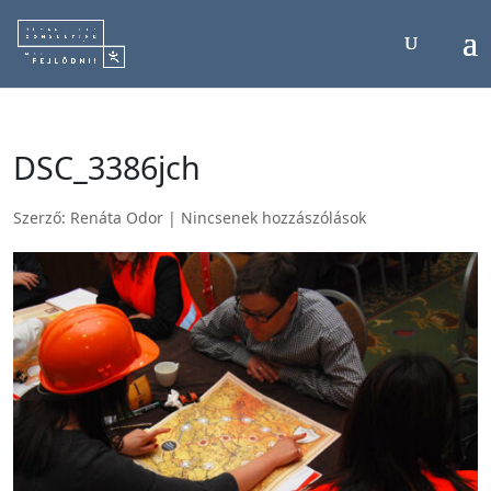
DSC_3386jch
Szerző:
Renáta Odor
|
Nincsenek hozzászólások