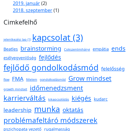
2019. január
(2)
2018. szeptember
(1)
Cimkefelhő
kapcsolat
(3)
jelentkezési lap
(1)
brainstorming
ends
Beatles
empátia
Csikszentmihányi
fejlődés
esélyegyenlőség
fejlődő gondolkodásmód
felelősség
Grow mindset
FMA
flow
félelem
gondolkodásmód
időmenedzsment
growth mindset
karrierváltás
kiégés
kudarc
kikapcsolódás
munka
oktatás
leadership
problémafeltáró módszerek
pszichopata vezető
rugalmasság