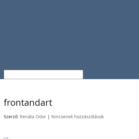
frontandart
Szerző:
Renáta Odor
|
Nincsenek hozzászólások