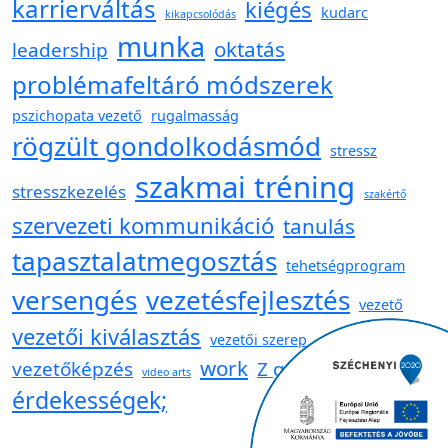
karrierváltás
kiégés
kudarc
kikapcsolódás
munka
oktatás
leadership
problémafeltáró módszerek
pszichopata vezető
rugalmasság
rögzült gondolkodásmód
stressz
szakmai tréning
stresszkezelés
szakértő
szervezeti kommunikáció
tanulás
tapasztalatmegosztás
tehetségprogram
versengés
vezetésfejlesztés
vezető
vezetői kiválasztás
vezetői szerep
work
vezetőképzés
Z generáció
video arts
érdekességek;