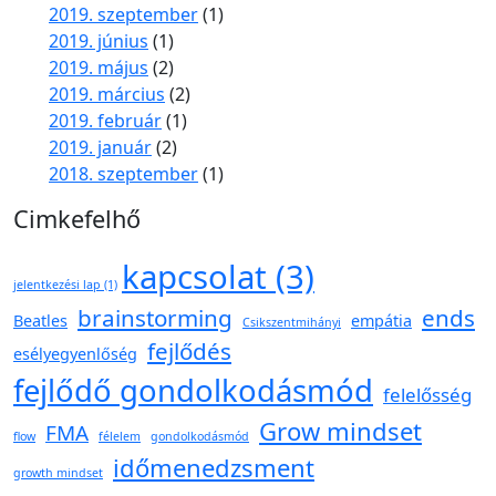
2019. szeptember
(1)
2019. június
(1)
2019. május
(2)
2019. március
(2)
2019. február
(1)
2019. január
(2)
2018. szeptember
(1)
Cimkefelhő
kapcsolat
(3)
jelentkezési lap
(1)
brainstorming
ends
Beatles
empátia
Csikszentmihányi
fejlődés
esélyegyenlőség
fejlődő gondolkodásmód
felelősség
Grow mindset
FMA
flow
félelem
gondolkodásmód
időmenedzsment
growth mindset