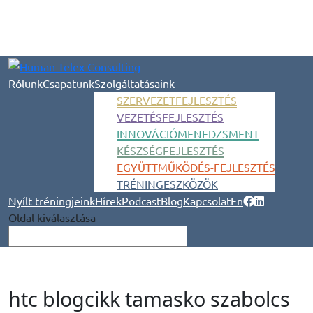
Rólunk
Csapatunk
Szolgáltatásaink
SZERVEZETFEJLESZTÉS
VEZETÉSFEJLESZTÉS
INNOVÁCIÓMENEDZSMENT
KÉSZSÉGFEJLESZTÉS
EGYÜTTMŰKÖDÉS-FEJLESZTÉS
TRÉNINGESZKÖZÖK
Nyílt tréningjeink
Hírek
Podcast
Blog
Kapcsolat
En
Oldal kiválasztása
htc blogcikk tamasko szabolcs