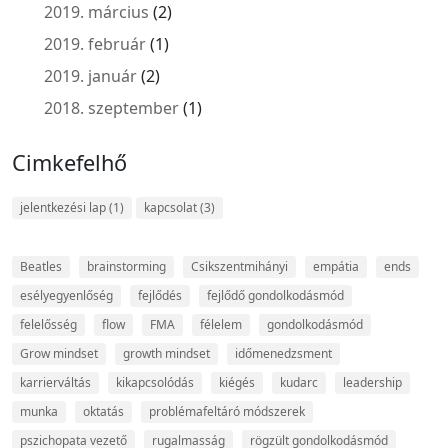
2019. március
(2)
2019. február
(1)
2019. január
(2)
2018. szeptember
(1)
Cimkefelhő
jelentkezési lap
(1)
kapcsolat
(3)
Beatles
brainstorming
Csikszentmihányi
empátia
ends
esélyegyenlőség
fejlődés
fejlődő gondolkodásmód
felelősség
flow
FMA
félelem
gondolkodásmód
Grow mindset
growth mindset
időmenedzsment
karrierváltás
kikapcsolódás
kiégés
kudarc
leadership
munka
oktatás
problémafeltáró módszerek
pszichopata vezető
rugalmasság
rögzült gondolkodásmód