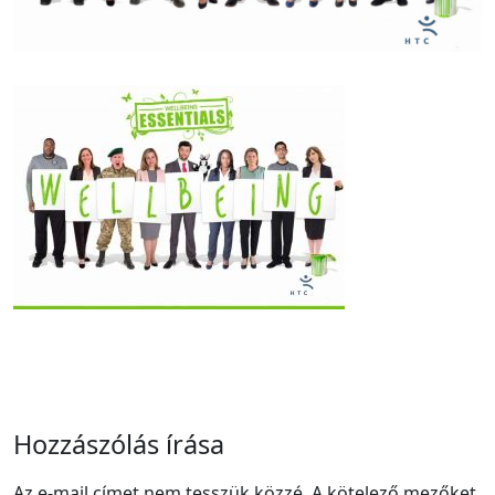
Hozzászólás írása
Az e-mail címet nem tesszük közzé.
A kötelező mezőket