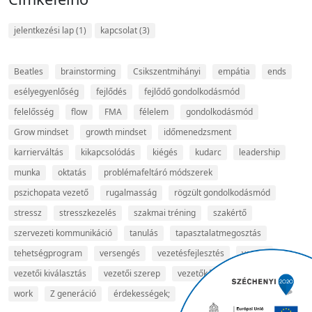
jelentkezési lap
(1)
kapcsolat
(3)
Beatles
brainstorming
Csikszentmihányi
empátia
ends
esélyegyenlőség
fejlődés
fejlődő gondolkodásmód
felelősség
flow
FMA
félelem
gondolkodásmód
Grow mindset
growth mindset
időmenedzsment
karrierváltás
kikapcsolódás
kiégés
kudarc
leadership
munka
oktatás
problémafeltáró módszerek
pszichopata vezető
rugalmasság
rögzült gondolkodásmód
stressz
stresszkezelés
szakmai tréning
szakértő
szervezeti kommunikáció
tanulás
tapasztalatmegosztás
tehetségprogram
versengés
vezetésfejlesztés
vezető
vezetői kiválasztás
vezetői szerep
vezetőképzés
video arts
work
Z generáció
érdekességek;