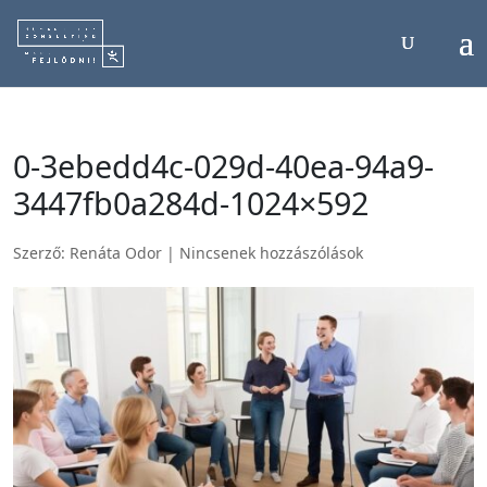
0-3ebedd4c-029d-40ea-94a9-
3447fb0a284d-1024×592
Szerző:
Renáta Odor
|
Nincsenek hozzászólások