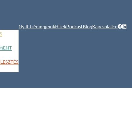
Nyílt tréningjeink
Hírek
Podcast
Blog
Kapcsolat
En
S
MENT
LESZTÉS