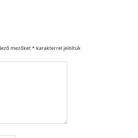
elező mezőket
*
karakterrel jelöltük