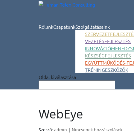
Rólunk
Csapatunk
Szolgáltatásaink
SZERVEZETFEJLESZTÉ
VEZETÉSFEJLESZTÉS
INNOVÁCIÓMENEDZS
KÉSZSÉGFEJLESZTÉS
EGYÜTTMŰKÖDÉS-FEJ
TRÉNINGESZKÖZÖK
Oldal kiválasztása
WebEye
Szerző:
admin
|
Nincsenek hozzászólások