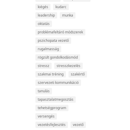
kiégés
kudarc
leadership
munka
oktatás
problémafeltáró módszerek
pszichopata vezető
rugalmasság
rögzült gondolkodásmód
stressz
stresszkezelés
szakmai tréning
szakértő
szervezeti kommunikáció
tanulás
tapasztalatmegosztás
tehetségprogram
versengés
vezetésfejlesztés
vezető