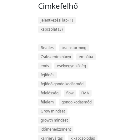
Cimkefelhő
jelentkezési lap
(1)
kapcsolat
(3)
Beatles
brainstorming
Csikszentmihányi
empátia
ends
esélyegyenlőség
fejlődés
fejlődő gondolkodásmód
felelősség
flow
FMA
félelem
gondolkodásmód
Grow mindset
growth mindset
időmenedzsment
karrierváltás
kikapcsolódás