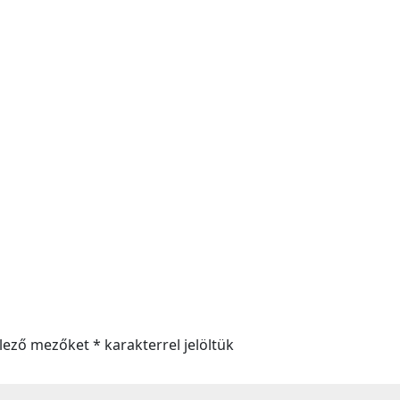
elező mezőket
*
karakterrel jelöltük