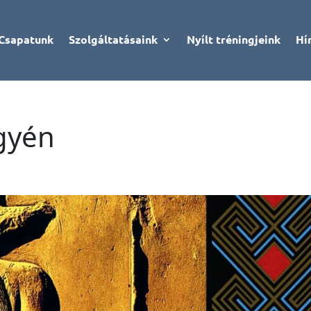
Csapatunk
Szolgáltatásaink
Nyílt tréningjeink
Hí
lgyén