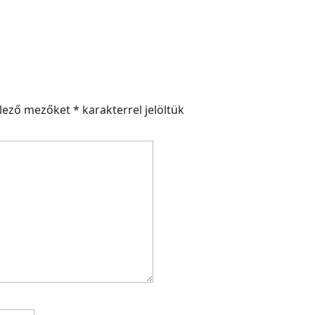
elező mezőket
*
karakterrel jelöltük