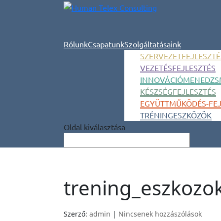
Rólunk
Csapatunk
Szolgáltatásaink
SZERVEZETFEJLESZTÉ
VEZETÉSFEJLESZTÉS
INNOVÁCIÓMENEDZS
KÉSZSÉGFEJLESZTÉS
EGYÜTTMŰKÖDÉS-FEJ
TRÉNINGESZKÖZÖK
Oldal kiválasztása
trening_eszkozo
Szerző:
admin
|
Nincsenek hozzászólások