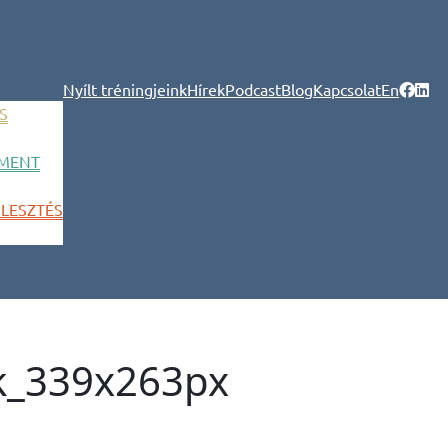
Nyílt tréningjeink
Hírek
Podcast
Blog
Kapcsolat
En
S
MENT
LESZTÉS
k_339x263px