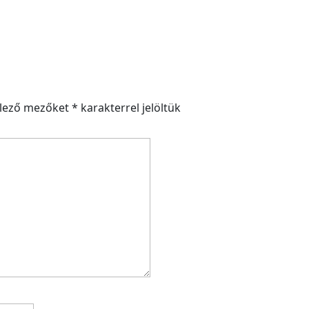
elező mezőket
*
karakterrel jelöltük