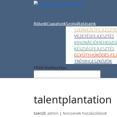
Rólunk
Csapatunk
Szolgáltatásaink
SZERVEZETFEJLESZTÉ
VEZETÉSFEJLESZTÉS
INNOVÁCIÓMENEDZS
KÉSZSÉGFEJLESZTÉS
EGYÜTTMŰKÖDÉS-FEJ
TRÉNINGESZKÖZÖK
Oldal kiválasztása
talentplantation
Szerző:
admin
|
Nincsenek hozzászólások