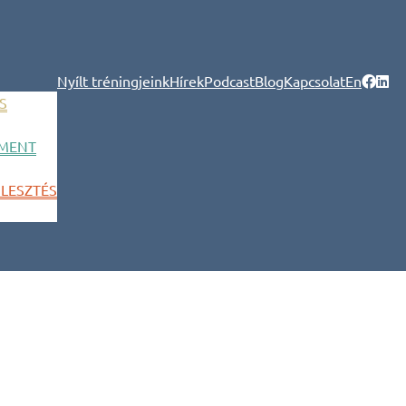
Nyílt tréningjeink
Hírek
Podcast
Blog
Kapcsolat
En
S
MENT
LESZTÉS