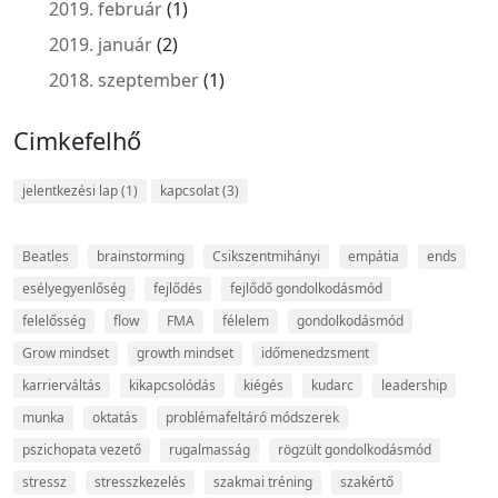
2019. február
(1)
2019. január
(2)
2018. szeptember
(1)
Cimkefelhő
jelentkezési lap
(1)
kapcsolat
(3)
Beatles
brainstorming
Csikszentmihányi
empátia
ends
esélyegyenlőség
fejlődés
fejlődő gondolkodásmód
felelősség
flow
FMA
félelem
gondolkodásmód
Grow mindset
growth mindset
időmenedzsment
karrierváltás
kikapcsolódás
kiégés
kudarc
leadership
munka
oktatás
problémafeltáró módszerek
pszichopata vezető
rugalmasság
rögzült gondolkodásmód
stressz
stresszkezelés
szakmai tréning
szakértő