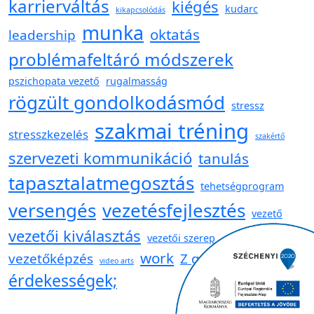
karrierváltás
kiégés
kudarc
kikapcsolódás
munka
oktatás
leadership
problémafeltáró módszerek
pszichopata vezető
rugalmasság
rögzült gondolkodásmód
stressz
szakmai tréning
stresszkezelés
szakértő
szervezeti kommunikáció
tanulás
tapasztalatmegosztás
tehetségprogram
versengés
vezetésfejlesztés
vezető
vezetői kiválasztás
vezetői szerep
work
vezetőképzés
Z generáció
video arts
érdekességek;