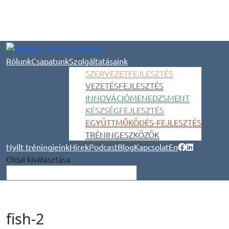
Rólunk
Csapatunk
Szolgáltatásaink
SZERVEZETFEJLESZTÉS
VEZETÉSFEJLESZTÉS
INNOVÁCIÓMENEDZSMENT
KÉSZSÉGFEJLESZTÉS
EGYÜTTMŰKÖDÉS-FEJLESZTÉS
TRÉNINGESZKÖZÖK
Nyílt tréningjeink
Hírek
Podcast
Blog
Kapcsolat
En
Oldal kiválasztása
fish-2