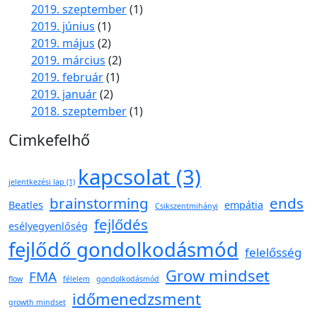
2019. szeptember
(1)
2019. június
(1)
2019. május
(2)
2019. március
(2)
2019. február
(1)
2019. január
(2)
2018. szeptember
(1)
Cimkefelhő
kapcsolat
(3)
jelentkezési lap
(1)
brainstorming
ends
Beatles
empátia
Csikszentmihányi
fejlődés
esélyegyenlőség
fejlődő gondolkodásmód
felelősség
Grow mindset
FMA
flow
félelem
gondolkodásmód
időmenedzsment
growth mindset