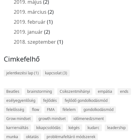
2019. május
(2)
2019. március
(2)
2019. február
(1)
2019. január
(2)
2018. szeptember
(1)
Cimkefelhő
jelentkezési lap
(1)
kapcsolat
(3)
Beatles
brainstorming
Csikszentmihányi
empátia
ends
esélyegyenlőség
fejlődés
fejlődő gondolkodásmód
felelősség
flow
FMA
félelem
gondolkodásmód
Grow mindset
growth mindset
időmenedzsment
karrierváltás
kikapcsolódás
kiégés
kudarc
leadership
munka
oktatás
problémafeltáró módszerek