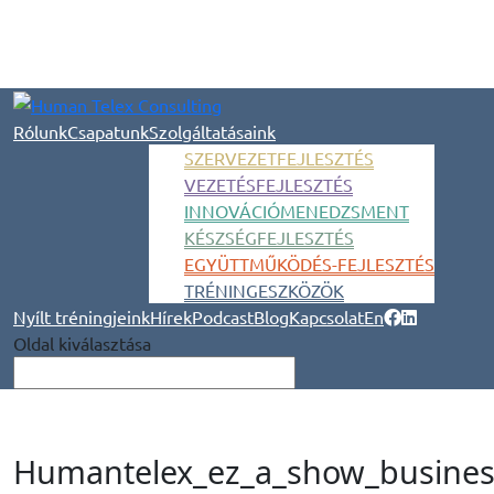
Rólunk
Csapatunk
Szolgáltatásaink
SZERVEZETFEJLESZTÉS
VEZETÉSFEJLESZTÉS
INNOVÁCIÓMENEDZSMENT
KÉSZSÉGFEJLESZTÉS
EGYÜTTMŰKÖDÉS-FEJLESZTÉS
TRÉNINGESZKÖZÖK
Nyílt tréningjeink
Hírek
Podcast
Blog
Kapcsolat
En
Oldal kiválasztása
Humantelex_ez_a_show_busines