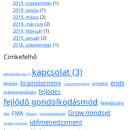
2019. szeptember
(1)
2019. június
(1)
2019. május
(2)
2019. március
(2)
2019. február
(1)
2019. január
(2)
2018. szeptember
(1)
Cimkefelhő
kapcsolat
(3)
jelentkezési lap
(1)
brainstorming
ends
Beatles
empátia
Csikszentmihányi
fejlődés
esélyegyenlőség
fejlődő gondolkodásmód
felelősség
Grow mindset
FMA
flow
félelem
gondolkodásmód
időmenedzsment
growth mindset