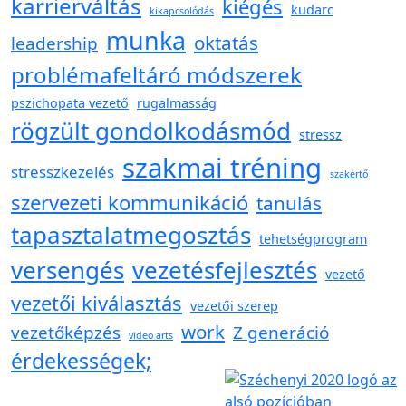
karrierváltás
kiégés
kudarc
kikapcsolódás
munka
oktatás
leadership
problémafeltáró módszerek
pszichopata vezető
rugalmasság
rögzült gondolkodásmód
stressz
szakmai tréning
stresszkezelés
szakértő
szervezeti kommunikáció
tanulás
tapasztalatmegosztás
tehetségprogram
versengés
vezetésfejlesztés
vezető
vezetői kiválasztás
vezetői szerep
work
vezetőképzés
Z generáció
video arts
érdekességek;