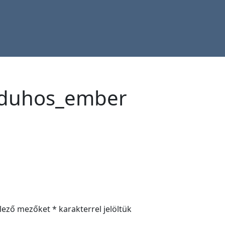
_duhos_ember
elező mezőket
*
karakterrel jelöltük