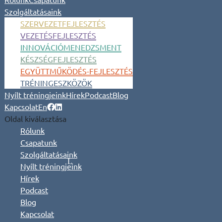
Szolgáltatásaink
SZERVEZETFEJLESZTÉS
VEZETÉSFEJLESZTÉS
INNOVÁCIÓMENEDZSMENT
KÉSZSÉGFEJLESZTÉS
EGYÜTTMŰKÖDÉS-FEJLESZTÉS
TRÉNINGESZKÖZÖK
Nyílt tréningjeink
Hírek
Podcast
Blog
Kapcsolat
En
Oldal kiválasztása
Rólunk
Csapatunk
Szolgáltatásaink
Nyílt tréningjeink
Hírek
Podcast
Blog
Kapcsolat