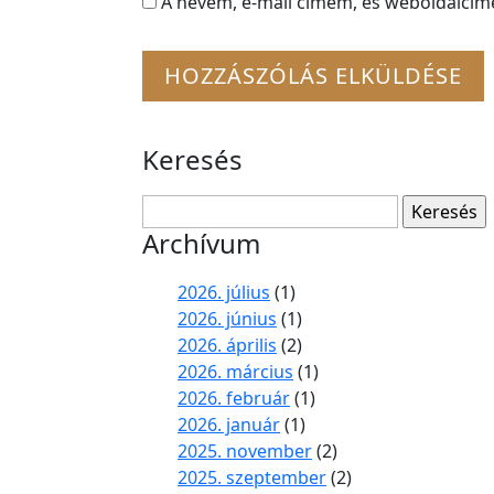
A nevem, e-mail címem, és weboldalcí
Keresés
Keresés:
Archívum
2026. július
(1)
2026. június
(1)
2026. április
(2)
2026. március
(1)
2026. február
(1)
2026. január
(1)
2025. november
(2)
2025. szeptember
(2)