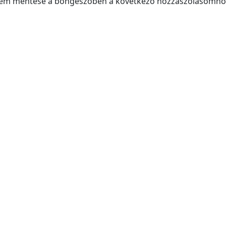
mem mentése a böngészőben a következő hozzászólásomho