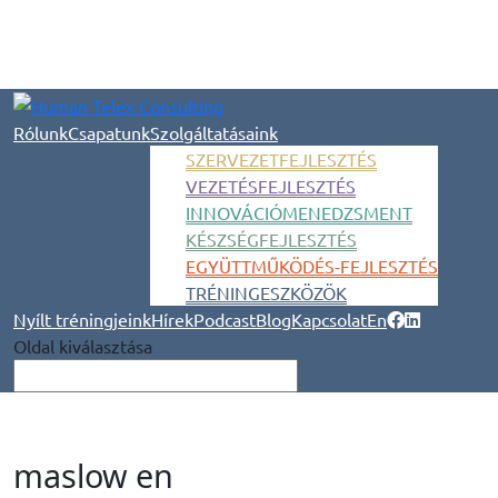
Rólunk
Csapatunk
Szolgáltatásaink
SZERVEZETFEJLESZTÉS
VEZETÉSFEJLESZTÉS
INNOVÁCIÓMENEDZSMENT
KÉSZSÉGFEJLESZTÉS
EGYÜTTMŰKÖDÉS-FEJLESZTÉS
TRÉNINGESZKÖZÖK
Nyílt tréningjeink
Hírek
Podcast
Blog
Kapcsolat
En
Oldal kiválasztása
maslow en