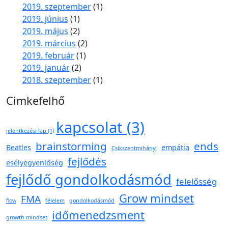
2019. szeptember
(1)
2019. június
(1)
2019. május
(2)
2019. március
(2)
2019. február
(1)
2019. január
(2)
2018. szeptember
(1)
Cimkefelhő
kapcsolat
(3)
jelentkezési lap
(1)
brainstorming
ends
Beatles
empátia
Csikszentmihányi
fejlődés
esélyegyenlőség
fejlődő gondolkodásmód
felelősség
Grow mindset
FMA
flow
félelem
gondolkodásmód
időmenedzsment
growth mindset