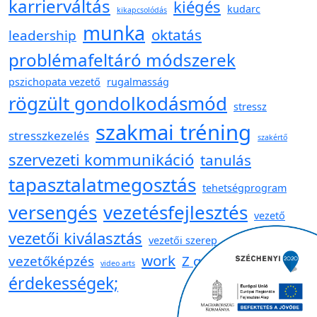
karrierváltás
kiégés
kudarc
kikapcsolódás
munka
oktatás
leadership
problémafeltáró módszerek
pszichopata vezető
rugalmasság
rögzült gondolkodásmód
stressz
szakmai tréning
stresszkezelés
szakértő
szervezeti kommunikáció
tanulás
tapasztalatmegosztás
tehetségprogram
versengés
vezetésfejlesztés
vezető
vezetői kiválasztás
vezetői szerep
work
vezetőképzés
Z generáció
video arts
érdekességek;