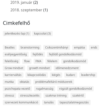
2019. január
(2)
2018. szeptember
(1)
Cimkefelhő
jelentkezési lap
(1)
kapcsolat
(3)
Beatles
brainstorming
Csikszentmihányi
empátia
ends
esélyegyenlőség
fejlődés
fejlődő gondolkodásmód
felelősség
flow
FMA
félelem
gondolkodásmód
Grow mindset
growth mindset
időmenedzsment
karrierváltás
kikapcsolódás
kiégés
kudarc
leadership
munka
oktatás
problémafeltáró módszerek
pszichopata vezető
rugalmasság
rögzült gondolkodásmód
stressz
stresszkezelés
szakmai tréning
szakértő
szervezeti kommunikáció
tanulás
tapasztalatmegosztás