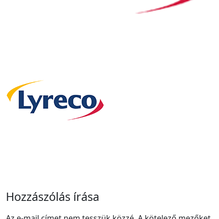
Hozzászólás írása
Az e-mail címet nem tesszük közzé.
A kötelező mezőket