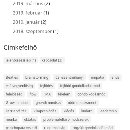
2019. március
(2)
2019. február
(1)
2019. január
(2)
2018. szeptember
(1)
Cimkefelhő
jelentkezési lap
(1)
kapcsolat
(3)
Beatles
brainstorming
Csikszentmihányi
empátia
ends
esélyegyenlőség
fejlődés
fejlődő gondolkodásmód
felelősség
flow
FMA
félelem
gondolkodásmód
Grow mindset
growth mindset
időmenedzsment
karrierváltás
kikapcsolódás
kiégés
kudarc
leadership
munka
oktatás
problémafeltáró módszerek
pszichopata vezető
rugalmasság
rögzült gondolkodásmód