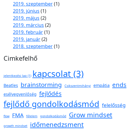
2019. szeptember
(1)
2019. június
(1)
2019. május
(2)
2019. március
(2)
2019. február
(1)
2019. január
(2)
2018. szeptember
(1)
Cimkefelhő
kapcsolat
(3)
jelentkezési lap
(1)
brainstorming
ends
Beatles
empátia
Csikszentmihányi
fejlődés
esélyegyenlőség
fejlődő gondolkodásmód
felelősség
Grow mindset
FMA
flow
félelem
gondolkodásmód
időmenedzsment
growth mindset