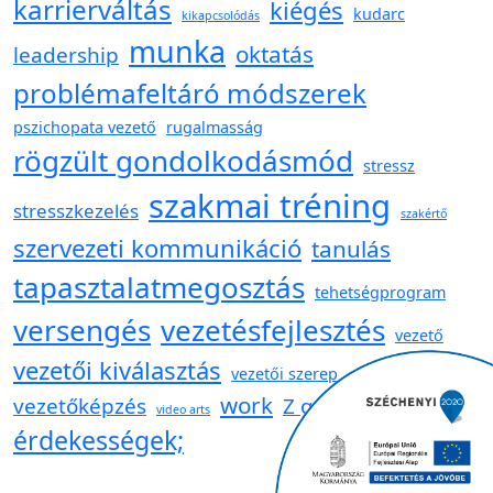
karrierváltás
kiégés
kudarc
kikapcsolódás
munka
oktatás
leadership
problémafeltáró módszerek
pszichopata vezető
rugalmasság
rögzült gondolkodásmód
stressz
szakmai tréning
stresszkezelés
szakértő
szervezeti kommunikáció
tanulás
tapasztalatmegosztás
tehetségprogram
versengés
vezetésfejlesztés
vezető
vezetői kiválasztás
vezetői szerep
work
vezetőképzés
Z generáció
video arts
érdekességek;