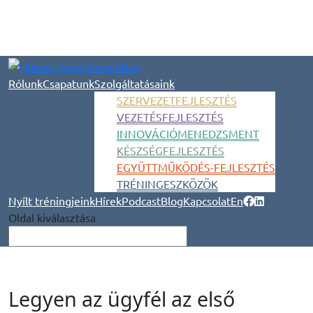
Rólunk
Csapatunk
Szolgáltatásaink
SZERVEZETFEJLESZTÉS
VEZETÉSFEJLESZTÉS
INNOVÁCIÓMENEDZSMENT
KÉSZSÉGFEJLESZTÉS
EGYÜTTMŰKÖDÉS-FEJLESZTÉS
TRÉNINGESZKÖZÖK
Nyílt tréningjeink
Hírek
Podcast
Blog
Kapcsolat
En
Oldal kiválasztása
Legyen az ügyfél az első