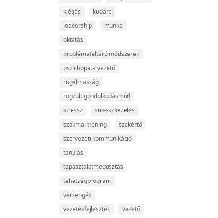
kiégés
kudarc
leadership
munka
oktatás
problémafeltáró módszerek
pszichopata vezető
rugalmasság
rögzült gondolkodásmód
stressz
stresszkezelés
szakmai tréning
szakértő
szervezeti kommunikáció
tanulás
tapasztalatmegosztás
tehetségprogram
versengés
vezetésfejlesztés
vezető