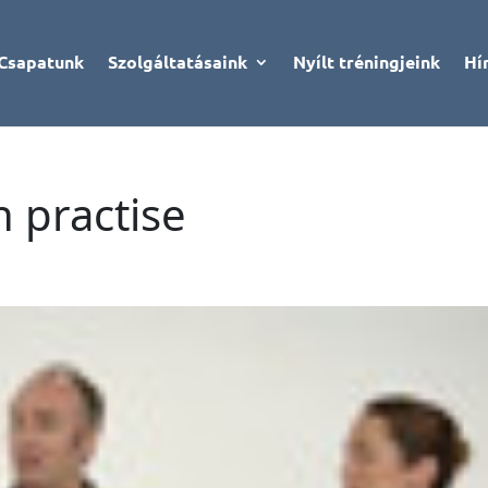
Csapatunk
Szolgáltatásaink
Nyílt tréningjeink
Hí
 practise