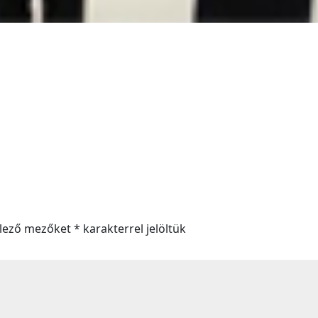
elező mezőket
*
karakterrel jelöltük