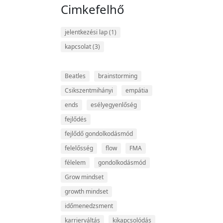
Cimkefelhő
jelentkezési lap
(1)
kapcsolat
(3)
Beatles
brainstorming
Csikszentmihányi
empátia
ends
esélyegyenlőség
fejlődés
fejlődő gondolkodásmód
felelősség
flow
FMA
félelem
gondolkodásmód
Grow mindset
growth mindset
időmenedzsment
karrierváltás
kikapcsolódás