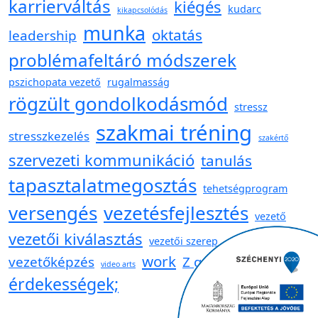
karrierváltás
kiégés
kudarc
kikapcsolódás
munka
oktatás
leadership
problémafeltáró módszerek
pszichopata vezető
rugalmasság
rögzült gondolkodásmód
stressz
szakmai tréning
stresszkezelés
szakértő
szervezeti kommunikáció
tanulás
tapasztalatmegosztás
tehetségprogram
versengés
vezetésfejlesztés
vezető
vezetői kiválasztás
vezetői szerep
work
vezetőképzés
Z generáció
video arts
érdekességek;