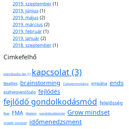
2019. szeptember
(1)
2019. június
(1)
2019. május
(2)
2019. március
(2)
2019. február
(1)
2019. január
(2)
2018. szeptember
(1)
Cimkefelhő
kapcsolat
(3)
jelentkezési lap
(1)
brainstorming
ends
Beatles
empátia
Csikszentmihányi
fejlődés
esélyegyenlőség
fejlődő gondolkodásmód
felelősség
Grow mindset
FMA
flow
félelem
gondolkodásmód
időmenedzsment
growth mindset