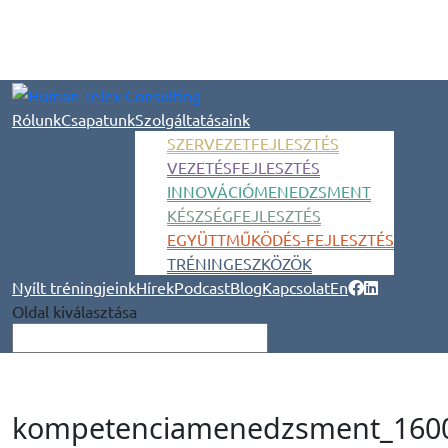
Rólunk
Csapatunk
Szolgáltatásaink
SZERVEZETFEJLESZTÉS
VEZETÉSFEJLESZTÉS
INNOVÁCIÓMENEDZSMENT
KÉSZSÉGFEJLESZTÉS
EGYÜTTMŰKÖDÉS-FEJLESZTÉS
TRÉNINGESZKÖZÖK
Nyílt tréningjeink
Hírek
Podcast
Blog
Kapcsolat
En
Oldal kiválasztása
kompetenciamenedzsment_1600