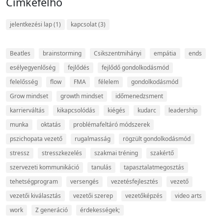
Cimkefelhő
jelentkezési lap
(1)
kapcsolat
(3)
Beatles
brainstorming
Csikszentmihányi
empátia
ends
esélyegyenlőség
fejlődés
fejlődő gondolkodásmód
felelősség
flow
FMA
félelem
gondolkodásmód
Grow mindset
growth mindset
időmenedzsment
karrierváltás
kikapcsolódás
kiégés
kudarc
leadership
munka
oktatás
problémafeltáró módszerek
pszichopata vezető
rugalmasság
rögzült gondolkodásmód
stressz
stresszkezelés
szakmai tréning
szakértő
szervezeti kommunikáció
tanulás
tapasztalatmegosztás
tehetségprogram
versengés
vezetésfejlesztés
vezető
vezetői kiválasztás
vezetői szerep
vezetőképzés
video arts
work
Z generáció
érdekességek;