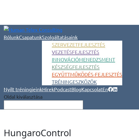
Rólunk
Csapatunk
Szolgáltatásaink
SZERVEZETFEJLESZTÉS
VEZETÉSFEJLESZTÉS
INNOVÁCIÓMENEDZSMENT
KÉSZSÉGFEJLESZTÉS
EGYÜTTMŰKÖDÉS-FEJLESZTÉS
TRÉNINGESZKÖZÖK
Nyílt tréningjeink
Hírek
Podcast
Blog
Kapcsolat
En
Oldal kiválasztása
HungaroControl