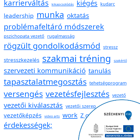
karrierváltás
kiégés
kudarc
kikapcsolódás
munka
oktatás
leadership
problémafeltáró módszerek
pszichopata vezető
rugalmasság
rögzült gondolkodásmód
stressz
szakmai tréning
stresszkezelés
szakértő
szervezeti kommunikáció
tanulás
tapasztalatmegosztás
tehetségprogram
versengés
vezetésfejlesztés
vezető
vezetői kiválasztás
vezetői szerep
work
vezetőképzés
Z generáció
video arts
érdekességek;