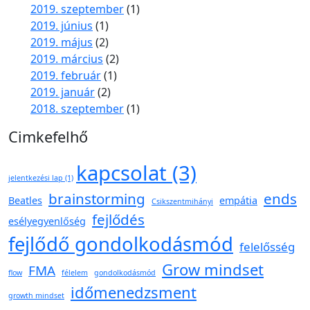
2019. szeptember
(1)
2019. június
(1)
2019. május
(2)
2019. március
(2)
2019. február
(1)
2019. január
(2)
2018. szeptember
(1)
Cimkefelhő
kapcsolat
(3)
jelentkezési lap
(1)
brainstorming
ends
Beatles
empátia
Csikszentmihányi
fejlődés
esélyegyenlőség
fejlődő gondolkodásmód
felelősség
Grow mindset
FMA
flow
félelem
gondolkodásmód
időmenedzsment
growth mindset