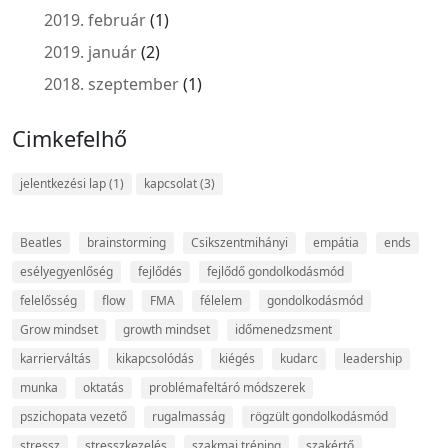
2019. február
(1)
2019. január
(2)
2018. szeptember
(1)
Cimkefelhő
jelentkezési lap
(1)
kapcsolat
(3)
Beatles
brainstorming
Csikszentmihányi
empátia
ends
esélyegyenlőség
fejlődés
fejlődő gondolkodásmód
felelősség
flow
FMA
félelem
gondolkodásmód
Grow mindset
growth mindset
időmenedzsment
karrierváltás
kikapcsolódás
kiégés
kudarc
leadership
munka
oktatás
problémafeltáró módszerek
pszichopata vezető
rugalmasság
rögzült gondolkodásmód
stressz
stresszkezelés
szakmai tréning
szakértő