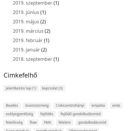
2019. szeptember
(1)
2019. június
(1)
2019. május
(2)
2019. március
(2)
2019. február
(1)
2019. január
(2)
2018. szeptember
(1)
Cimkefelhő
jelentkezési lap
(1)
kapcsolat
(3)
Beatles
brainstorming
Csikszentmihányi
empátia
ends
esélyegyenlőség
fejlődés
fejlődő gondolkodásmód
felelősség
flow
FMA
félelem
gondolkodásmód
Grow mindset
growth mindset
időmenedzsment