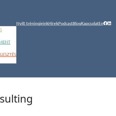
Nyílt tréningjeink
Hírek
Podcast
Blog
Kapcsolat
En
S
MENT
LESZTÉS
sulting