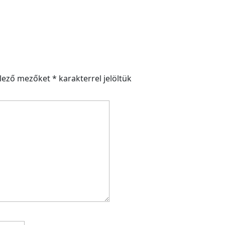
elező mezőket
*
karakterrel jelöltük