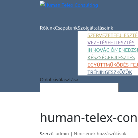
Rólunk
Csapatunk
Szolgáltatásaink
SZERVEZETFEJLESZTÉ
VEZETÉSFEJLESZTÉS
INNOVÁCIÓMENEDZS
KÉSZSÉGFEJLESZTÉS
EGYÜTTMŰKÖDÉS-FEJ
TRÉNINGESZKÖZÖK
Oldal kiválasztása
human-telex-con
Szerző:
admin
|
Nincsenek hozzászólások