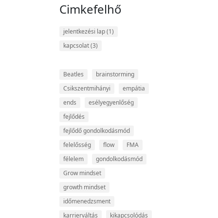
Cimkefelhő
jelentkezési lap
(1)
kapcsolat
(3)
Beatles
brainstorming
Csikszentmihányi
empátia
ends
esélyegyenlőség
fejlődés
fejlődő gondolkodásmód
felelősség
flow
FMA
félelem
gondolkodásmód
Grow mindset
growth mindset
időmenedzsment
karrierváltás
kikapcsolódás