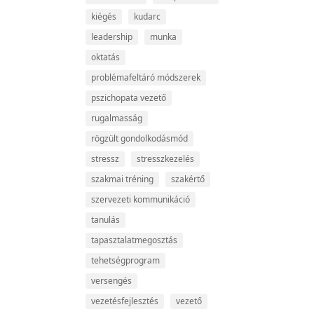
kiégés
kudarc
leadership
munka
oktatás
problémafeltáró módszerek
pszichopata vezető
rugalmasság
rögzült gondolkodásmód
stressz
stresszkezelés
szakmai tréning
szakértő
szervezeti kommunikáció
tanulás
tapasztalatmegosztás
tehetségprogram
versengés
vezetésfejlesztés
vezető