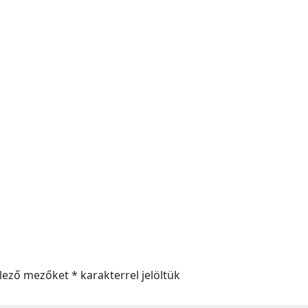
elező mezőket
*
karakterrel jelöltük