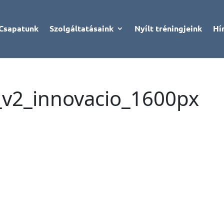
Csapatunk
Szolgáltatásaink
Nyílt tréningjeink
Hí
2_innovacio_1600px