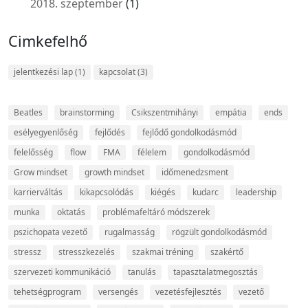
2018. szeptember
(1)
Cimkefelhő
jelentkezési lap
(1)
kapcsolat
(3)
Beatles
brainstorming
Csikszentmihányi
empátia
ends
esélyegyenlőség
fejlődés
fejlődő gondolkodásmód
felelősség
flow
FMA
félelem
gondolkodásmód
Grow mindset
growth mindset
időmenedzsment
karrierváltás
kikapcsolódás
kiégés
kudarc
leadership
munka
oktatás
problémafeltáró módszerek
pszichopata vezető
rugalmasság
rögzült gondolkodásmód
stressz
stresszkezelés
szakmai tréning
szakértő
szervezeti kommunikáció
tanulás
tapasztalatmegosztás
tehetségprogram
versengés
vezetésfejlesztés
vezető