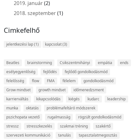
2019. január
(2)
2018. szeptember
(1)
Cimkefelhő
jelentkezési lap
(1)
kapcsolat
(3)
Beatles
brainstorming
Csikszentmihányi
empátia
ends
esélyegyenlőség
fejlődés
fejlődő gondolkodásmód
felelősség
flow
FMA
félelem
gondolkodásmód
Grow mindset
growth mindset
időmenedzsment
karrierváltás
kikapcsolódás
kiégés
kudarc
leadership
munka
oktatás
problémafeltáró módszerek
pszichopata vezető
rugalmasság
rögzült gondolkodásmód
stressz
stresszkezelés
szakmai tréning
szakértő
szervezeti kommunikáció
tanulás
tapasztalatmegosztás