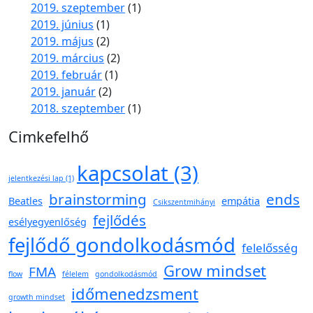
2019. szeptember
(1)
2019. június
(1)
2019. május
(2)
2019. március
(2)
2019. február
(1)
2019. január
(2)
2018. szeptember
(1)
Cimkefelhő
kapcsolat
(3)
jelentkezési lap
(1)
brainstorming
ends
Beatles
empátia
Csikszentmihányi
fejlődés
esélyegyenlőség
fejlődő gondolkodásmód
felelősség
Grow mindset
FMA
flow
félelem
gondolkodásmód
időmenedzsment
growth mindset