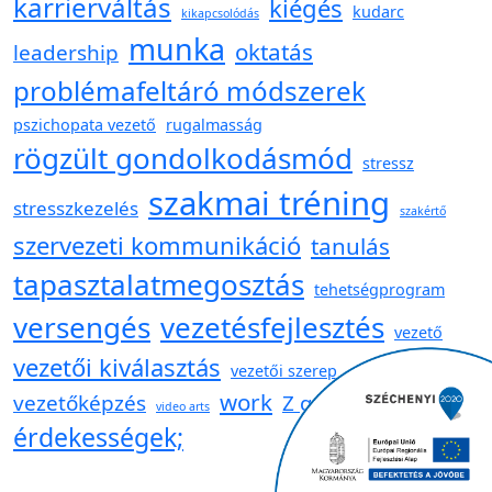
karrierváltás
kiégés
kudarc
kikapcsolódás
munka
oktatás
leadership
problémafeltáró módszerek
pszichopata vezető
rugalmasság
rögzült gondolkodásmód
stressz
szakmai tréning
stresszkezelés
szakértő
szervezeti kommunikáció
tanulás
tapasztalatmegosztás
tehetségprogram
versengés
vezetésfejlesztés
vezető
vezetői kiválasztás
vezetői szerep
work
vezetőképzés
Z generáció
video arts
érdekességek;