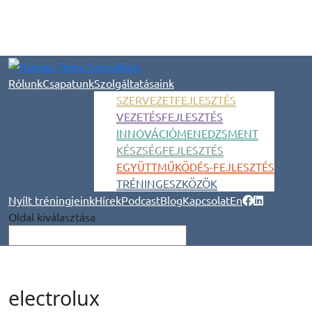
Rólunk
Csapatunk
Szolgáltatásaink
SZERVEZETFEJLESZTÉS
VEZETÉSFEJLESZTÉS
INNOVÁCIÓMENEDZSMENT
KÉSZSÉGFEJLESZTÉS
EGYÜTTMŰKÖDÉS-FEJLESZTÉS
TRÉNINGESZKÖZÖK
Nyílt tréningjeink
Hírek
Podcast
Blog
Kapcsolat
En
Oldal kiválasztása
electrolux