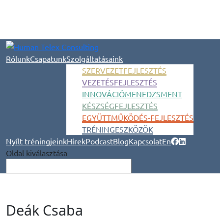
Rólunk
Csapatunk
Szolgáltatásaink
SZERVEZETFEJLESZTÉS
VEZETÉSFEJLESZTÉS
INNOVÁCIÓMENEDZSMENT
KÉSZSÉGFEJLESZTÉS
EGYÜTTMŰKÖDÉS-FEJLESZTÉS
TRÉNINGESZKÖZÖK
Nyílt tréningjeink
Hírek
Podcast
Blog
Kapcsolat
En
Oldal kiválasztása
Deák Csaba