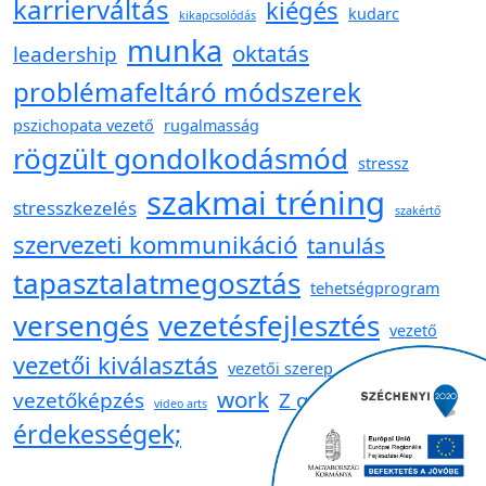
karrierváltás
kiégés
kudarc
kikapcsolódás
munka
oktatás
leadership
problémafeltáró módszerek
pszichopata vezető
rugalmasság
rögzült gondolkodásmód
stressz
szakmai tréning
stresszkezelés
szakértő
szervezeti kommunikáció
tanulás
tapasztalatmegosztás
tehetségprogram
versengés
vezetésfejlesztés
vezető
vezetői kiválasztás
vezetői szerep
work
vezetőképzés
Z generáció
video arts
érdekességek;