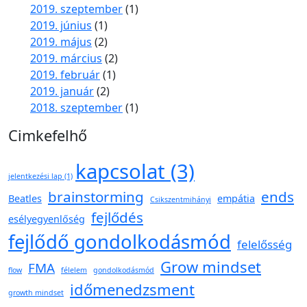
2019. szeptember
(1)
2019. június
(1)
2019. május
(2)
2019. március
(2)
2019. február
(1)
2019. január
(2)
2018. szeptember
(1)
Cimkefelhő
kapcsolat
(3)
jelentkezési lap
(1)
brainstorming
ends
Beatles
empátia
Csikszentmihányi
fejlődés
esélyegyenlőség
fejlődő gondolkodásmód
felelősség
Grow mindset
FMA
flow
félelem
gondolkodásmód
időmenedzsment
growth mindset