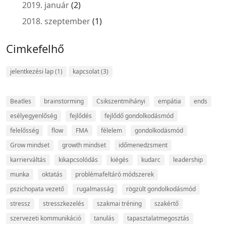
2019. január
(2)
2018. szeptember
(1)
Cimkefelhő
jelentkezési lap
(1)
kapcsolat
(3)
Beatles
brainstorming
Csikszentmihányi
empátia
ends
esélyegyenlőség
fejlődés
fejlődő gondolkodásmód
felelősség
flow
FMA
félelem
gondolkodásmód
Grow mindset
growth mindset
időmenedzsment
karrierváltás
kikapcsolódás
kiégés
kudarc
leadership
munka
oktatás
problémafeltáró módszerek
pszichopata vezető
rugalmasság
rögzült gondolkodásmód
stressz
stresszkezelés
szakmai tréning
szakértő
szervezeti kommunikáció
tanulás
tapasztalatmegosztás