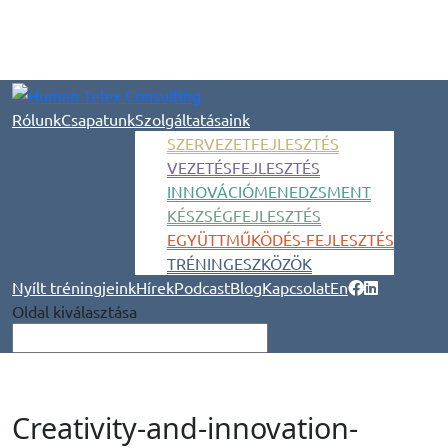
Rólunk
Csapatunk
Szolgáltatásaink
SZERVEZETFEJLESZTÉS
VEZETÉSFEJLESZTÉS
INNOVÁCIÓMENEDZSMENT
KÉSZSÉGFEJLESZTÉS
EGYÜTTMŰKÖDÉS-FEJLESZTÉS
TRÉNINGESZKÖZÖK
Nyílt tréningjeink
Hírek
Podcast
Blog
Kapcsolat
En
Oldal kiválasztása
Creativity-and-innovation-