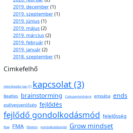
2019. december
(1)
2019. szeptember
(1)
2019. június
(1)
2019. május
(2)
2019. március
(2)
2019. február
(1)
2019. január
(2)
2018. szeptember
(1)
Cimkefelhő
kapcsolat
(3)
jelentkezési lap
(1)
brainstorming
ends
Beatles
empátia
Csikszentmihányi
fejlődés
esélyegyenlőség
fejlődő gondolkodásmód
felelősség
Grow mindset
FMA
flow
félelem
gondolkodásmód