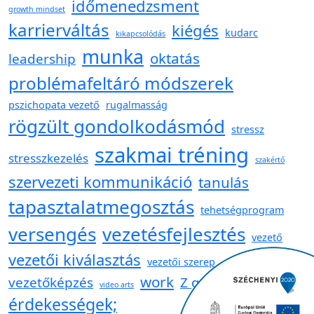
időmenedzsment
growth mindset
karrierváltás
kiégés
kudarc
kikapcsolódás
munka
oktatás
leadership
problémafeltáró módszerek
pszichopata vezető
rugalmasság
rögzült gondolkodásmód
stressz
szakmai tréning
stresszkezelés
szakértő
szervezeti kommunikáció
tanulás
tapasztalatmegosztás
tehetségprogram
versengés
vezetésfejlesztés
vezető
vezetői kiválasztás
vezetői szerep
work
vezetőképzés
Z generáció
video arts
érdekességek;