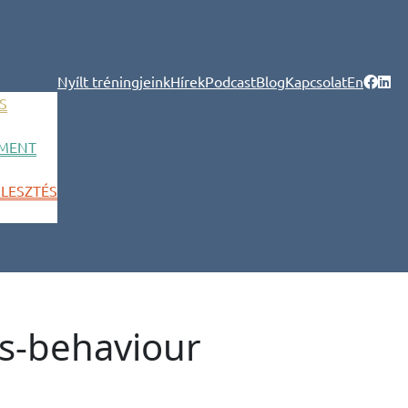
Nyílt tréningjeink
Hírek
Podcast
Blog
Kapcsolat
En
S
MENT
LESZTÉS
s-behaviour