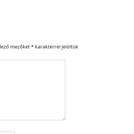
elező mezőket
*
karakterrel jelöltük