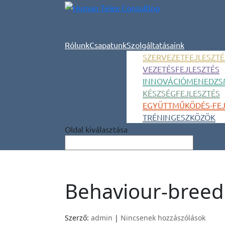
Rólunk
Csapatunk
Szolgáltatásaink
SZERVEZETFEJLESZTÉ
VEZETÉSFEJLESZTÉS
INNOVÁCIÓMENEDZS
KÉSZSÉGFEJLESZTÉS
EGYÜTTMŰKÖDÉS-FEJ
TRÉNINGESZKÖZÖK
Oldal kiválasztása
Behaviour-breed
Szerző:
admin
|
Nincsenek hozzászólások