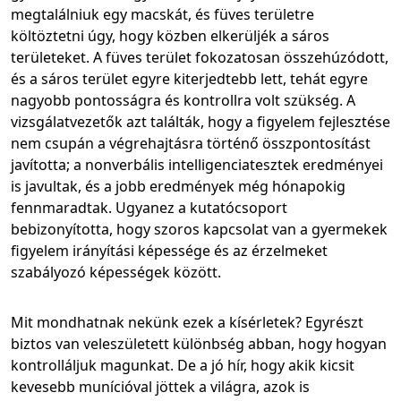
megtalálniuk egy macskát, és füves területre
költöztetni úgy, hogy közben elkerüljék a sáros
területeket. A füves terület fokozatosan összehúzódott,
és a sáros terület egyre kiterjedtebb lett, tehát egyre
nagyobb pontosságra és kontrollra volt szükség. A
vizsgálatvezetők azt találták, hogy a figyelem fejlesztése
nem csupán a végrehajtásra történő összpontosítást
javította; a nonverbális intelligenciatesztek eredményei
is javultak, és a jobb eredmények még hónapokig
fennmaradtak. Ugyanez a kutatócsoport
bebizonyította, hogy szoros kapcsolat van a gyermekek
figyelem irányítási képessége és az érzelmeket
szabályozó képességek között.
Mit mondhatnak nekünk ezek a kísérletek? Egyrészt
biztos van veleszületett különbség abban, hogy hogyan
kontrolláljuk magunkat. De a jó hír, hogy akik kicsit
kevesebb munícióval jöttek a világra, azok is