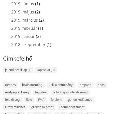
2019. június
(1)
2019. május
(2)
2019. március
(2)
2019. február
(1)
2019. január
(2)
2018. szeptember
(1)
Cimkefelhő
jelentkezési lap
(1)
kapcsolat
(3)
Beatles
brainstorming
Csikszentmihányi
empátia
ends
esélyegyenlőség
fejlődés
fejlődő gondolkodásmód
felelősség
flow
FMA
félelem
gondolkodásmód
Grow mindset
growth mindset
időmenedzsment