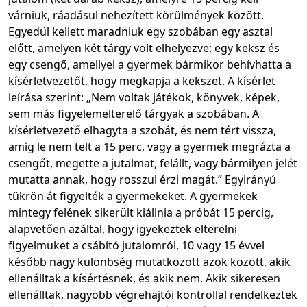
várniuk, ráadásul nehezített körülmények között.
Egyedül kellett maradniuk egy szobában egy asztal
előtt, amelyen két tárgy volt elhelyezve: egy keksz és
egy csengő, amellyel a gyermek bármikor behívhatta a
kísérletvezetőt, hogy megkapja a kekszet. A kísérlet
leírása szerint: „Nem voltak játékok, könyvek, képek,
sem más figyelemelterelő tárgyak a szobában. A
kísérletvezető elhagyta a szobát, és nem tért vissza,
amíg le nem telt a 15 perc, vagy a gyermek megrázta a
csengőt, megette a jutalmat, felállt, vagy bármilyen jelét
mutatta annak, hogy rosszul érzi magát.” Egyirányú
tükrön át figyelték a gyermekeket. A gyermekek
mintegy felének sikerült kiállnia a próbát 15 percig,
alapvetően azáltal, hogy igyekeztek elterelni
figyelmüket a csábító jutalomról. 10 vagy 15 évvel
később nagy különbség mutatkozott azok között, akik
ellenálltak a kísértésnek, és akik nem. Akik sikeresen
ellenálltak, nagyobb végrehajtói kontrollal rendelkeztek