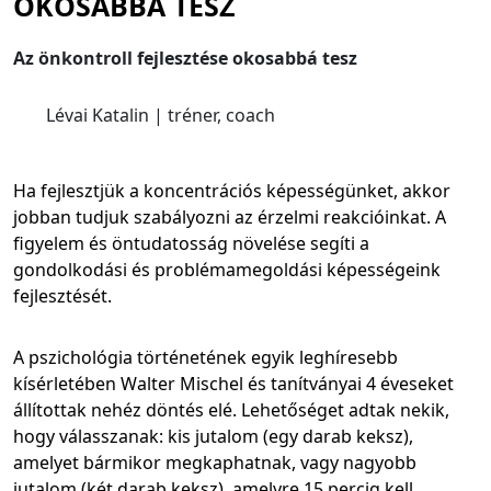
OKOSABBÁ TESZ
Az önkontroll fejlesztése okosabbá tesz
Lévai Katalin | tréner, coach
Ha fejlesztjük a koncentrációs képességünket, akkor
jobban tudjuk szabályozni az érzelmi reakcióinkat. A
figyelem és öntudatosság növelése segíti a
gondolkodási és problémamegoldási képességeink
fejlesztését.
A pszichológia történetének egyik leghíresebb
kísérletében Walter Mischel és tanítványai 4 éveseket
állítottak nehéz döntés elé. Lehetőséget adtak nekik,
hogy válasszanak: kis jutalom (egy darab keksz),
amelyet bármikor megkaphatnak, vagy nagyobb
jutalom (két darab keksz), amelyre 15 percig kell