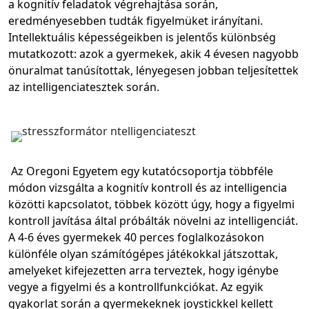
a kognitív feladatok végrehajtása során,
eredményesebben tudták figyelmüket irányítani.
Intellektuális képességeikben is jelentős különbség
mutatkozott: azok a gyermekek, akik 4 évesen nagyobb
önuralmat tanúsítottak, lényegesen jobban teljesítettek
az intelligenciatesztek során.
Az Oregoni Egyetem egy kutatócsoportja többféle
módon vizsgálta a kognitív kontroll és az intelligencia
közötti kapcsolatot, többek között úgy, hogy a figyelmi
kontroll javítása által próbálták növelni az intelligenciát.
A 4-6 éves gyermekek 40 perces foglalkozásokon
különféle olyan számítógépes játékokkal játszottak,
amelyeket kifejezetten arra terveztek, hogy igénybe
vegye a figyelmi és a kontrollfunkciókat. Az egyik
gyakorlat során a gyermekeknek joystickkel kellett