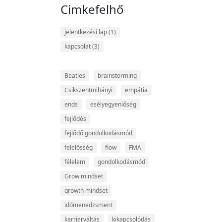
Cimkefelhő
jelentkezési lap
(1)
kapcsolat
(3)
Beatles
brainstorming
Csikszentmihányi
empátia
ends
esélyegyenlőség
fejlődés
fejlődő gondolkodásmód
felelősség
flow
FMA
félelem
gondolkodásmód
Grow mindset
growth mindset
időmenedzsment
karrierváltás
kikapcsolódás