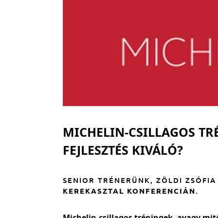
MICHELIN-CSILLAGOS TR
FEJLESZTÉS KIVÁLÓ?
SENIOR TRÉNERÜNK, ZÖLDI ZSÓFIA
KEREKASZTAL KONFERENCIÁN
.
Michelin-csillagos tréningek, avagy mitő