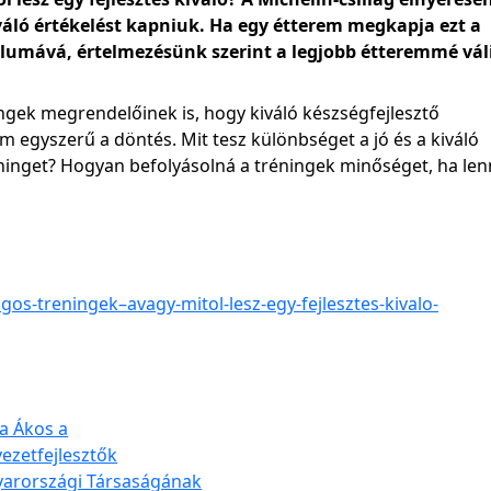
váló értékelést kapniuk. Ha egy étterem megkapja ezt a
lumává, értelmezésünk szerint a legjobb étteremmé vál
gek megrendelőinek is, hogy kiváló készségfejlesztő
 egyszerű a döntés. Mit tesz különbséget a jó és a kiváló
éninget? Hogyan befolyásolná a tréningek minőséget, ha len
gos-treningek–avagy-mitol-lesz-egy-fejlesztes-kivalo-