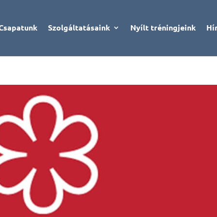
Csapatunk
Szolgáltatásaink
Nyílt tréningjeink
Hí