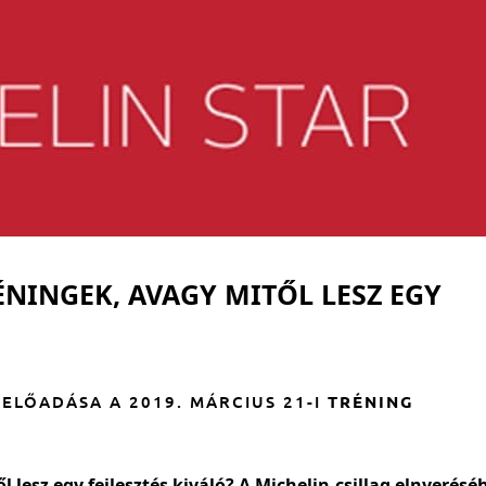
ÉNINGEK, AVAGY MITŐL LESZ EGY
 ELŐADÁSA A 2019. MÁRCIUS 21-I
TRÉNING
l lesz egy fejlesztés kiváló? A Michelin-csillag elnyerésé