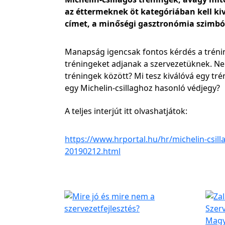
az éttermeknek öt kategóriában kell ki
címet, a minőségi gasztronómia szimbó
Manapság igencsak fontos kérdés a trénin
tréningeket adjanak a szervezetüknek. Nem
tréningek között? Mi tesz kiválóvá egy tr
egy Michelin-csillaghoz hasonló védjegy?
A teljes interjút itt olvashatjátok:
https://www.hrportal.hu/hr/michelin-csilla
20190212.html