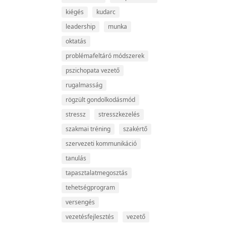
kiégés
kudarc
leadership
munka
oktatás
problémafeltáró módszerek
pszichopata vezető
rugalmasság
rögzült gondolkodásmód
stressz
stresszkezelés
szakmai tréning
szakértő
szervezeti kommunikáció
tanulás
tapasztalatmegosztás
tehetségprogram
versengés
vezetésfejlesztés
vezető