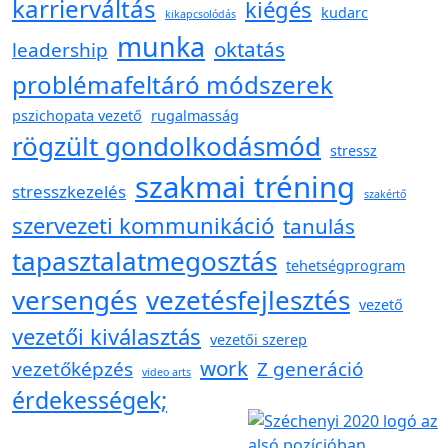
karrierváltás
kiégés
kudarc
kikapcsolódás
munka
oktatás
leadership
problémafeltáró módszerek
pszichopata vezető
rugalmasság
rögzült gondolkodásmód
stressz
szakmai tréning
stresszkezelés
szakértő
szervezeti kommunikáció
tanulás
tapasztalatmegosztás
tehetségprogram
versengés
vezetésfejlesztés
vezető
vezetői kiválasztás
vezetői szerep
work
vezetőképzés
Z generáció
video arts
érdekességek;