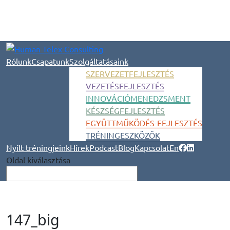
Rólunk
Csapatunk
Szolgáltatásaink
SZERVEZETFEJLESZTÉS
VEZETÉSFEJLESZTÉS
INNOVÁCIÓMENEDZSMENT
KÉSZSÉGFEJLESZTÉS
EGYÜTTMŰKÖDÉS-FEJLESZTÉS
TRÉNINGESZKÖZÖK
Nyílt tréningjeink
Hírek
Podcast
Blog
Kapcsolat
En
Oldal kiválasztása
147_big