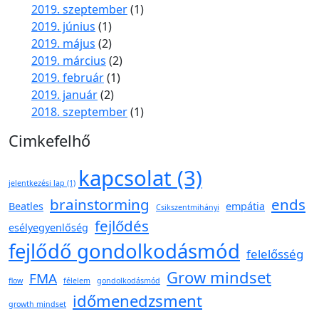
2019. szeptember
(1)
2019. június
(1)
2019. május
(2)
2019. március
(2)
2019. február
(1)
2019. január
(2)
2018. szeptember
(1)
Cimkefelhő
kapcsolat
(3)
jelentkezési lap
(1)
brainstorming
ends
Beatles
empátia
Csikszentmihányi
fejlődés
esélyegyenlőség
fejlődő gondolkodásmód
felelősség
Grow mindset
FMA
flow
félelem
gondolkodásmód
időmenedzsment
growth mindset