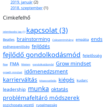
2019. január
(2)
2018. szeptember
(1)
Cimkefelhő
kapcsolat
(3)
jelentkezési lap
(1)
brainstorming
ends
Beatles
empátia
Csikszentmihányi
fejlődés
esélyegyenlőség
fejlődő gondolkodásmód
felelősség
Grow mindset
FMA
flow
félelem
gondolkodásmód
időmenedzsment
growth mindset
karrierváltás
kiégés
kudarc
kikapcsolódás
munka
oktatás
leadership
problémafeltáró módszerek
pszichopata vezető
rugalmasság