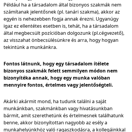
Például ha a társadalom által bizonyos szakmák nem
számítanak jelentősnek (pl. tanári szakma), akkor az
egyén is nehezebben fogja annak érezni. Ugyanúgy
igaz ez ellentétes esetben is, tehát, ha a társadalom
által megbecsült pozícióban dolgozunk (pl.cégvezető),
az visszahat önbecsülésünkre és arra, hogy hogyan
tekintünk a munkánkra.
Fontos látnunk, hogy egy társadalom ítélete
bizonyos szakmák felett semmilyen módon nem
bizonyítéka annak, hogy egy munka valóban
mennyire fontos, értelmes vagy jelentőségteli.
Akárki akármit mond, ha tudunk találni a saját
munkánkban, szakmánkban vagy hivatásunkban
bármit, amit szerethetünk és értelmesnek találhatunk
benne, akkor bizonyítottan nagyobb az esély a
munkahelyünkhöz való ragaszkodásra, a kollegáinkkal