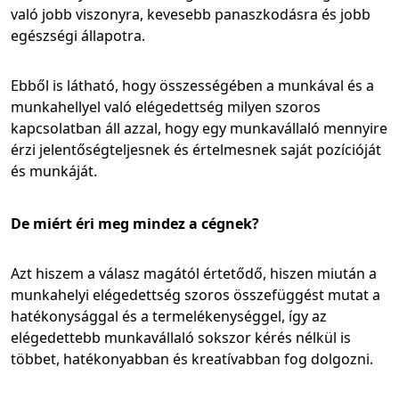
való jobb viszonyra, kevesebb panaszkodásra és jobb
egészségi állapotra.
Ebből is látható, hogy összességében a munkával és a
munkahellyel való elégedettség milyen szoros
kapcsolatban áll azzal, hogy egy munkavállaló mennyire
érzi jelentőségteljesnek és értelmesnek saját pozícióját
és munkáját.
De miért éri meg mindez a cégnek?
Azt hiszem a válasz magától értetődő, hiszen miután a
munkahelyi elégedettség szoros összefüggést mutat a
hatékonysággal és a termelékenységgel, így az
elégedettebb munkavállaló sokszor kérés nélkül is
többet, hatékonyabban és kreatívabban fog dolgozni.