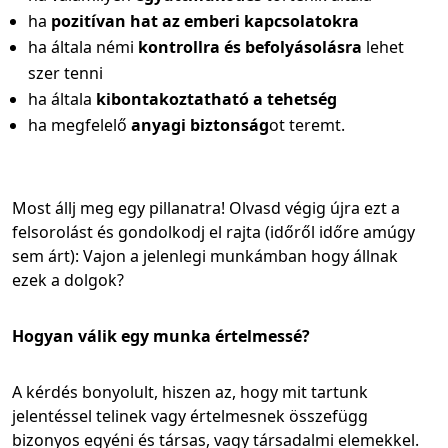
ha
pozitívan hat az emberi kapcsolatokra
ha általa némi
kontrollra és befolyásolásra
lehet
szer tenni
ha általa
kibontakoztatható a tehetség
ha megfelelő
anyagi biztonság
ot teremt.
Most állj meg egy pillanatra! Olvasd végig újra ezt a
felsorolást és gondolkodj el rajta (időről időre amúgy
sem árt): Vajon a jelenlegi munkámban hogy állnak
ezek a dolgok?
Hogyan válik egy munka értelmessé?
A kérdés bonyolult, hiszen az, hogy mit tartunk
jelentéssel telinek vagy értelmesnek összefügg
bizonyos egyéni és társas, vagy társadalmi elemekkel.