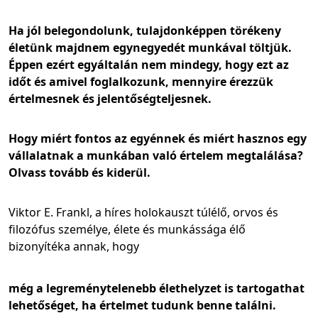
Ha jól belegondolunk, tulajdonképpen törékeny
életünk majdnem egynegyedét munkával töltjük.
Éppen ezért egyáltalán nem mindegy, hogy ezt az
időt és amivel foglalkozunk, mennyire érezzük
értelmesnek és jelentőségteljesnek.
Hogy miért fontos az egyénnek és miért hasznos egy
vállalatnak a munkában való értelem megtalálása?
Olvass tovább és kiderül.
Viktor E. Frankl, a híres holokauszt túlélő, orvos és
filozófus személye, élete és munkássága élő
bizonyítéka annak, hogy
még a legreménytelenebb élethelyzet is tartogathat
lehetőséget, ha értelmet tudunk benne találni.