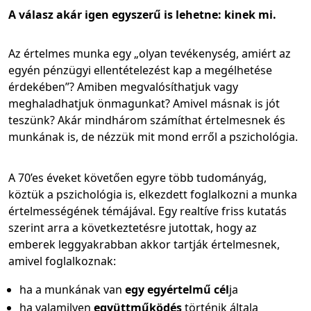
A válasz akár igen egyszerű is lehetne: kinek mi.
Az értelmes munka egy „olyan tevékenység, amiért az
egyén pénzügyi ellentételezést kap a megélhetése
érdekében”? Amiben megvalósíthatjuk vagy
meghaladhatjuk önmagunkat? Amivel másnak is jót
teszünk? Akár mindhárom számíthat értelmesnek és
munkának is, de nézzük mit mond erről a pszichológia.
A 70’es éveket követően egyre több tudományág,
köztük a pszichológia is, elkezdett foglalkozni a munka
értelmességének témájával. Egy realtíve friss kutatás
szerint arra a következtetésre jutottak, hogy az
emberek leggyakrabban akkor tartják értelmesnek,
amivel foglalkoznak:
ha a munkának van
egy egyértelmű cél
ja
ha valamilyen
együttműködés
történik általa