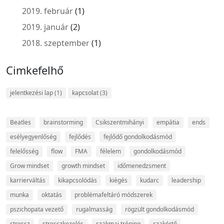
2019. február
(1)
2019. január
(2)
2018. szeptember
(1)
Cimkefelhő
jelentkezési lap
(1)
kapcsolat
(3)
Beatles
brainstorming
Csikszentmihányi
empátia
ends
esélyegyenlőség
fejlődés
fejlődő gondolkodásmód
felelősség
flow
FMA
félelem
gondolkodásmód
Grow mindset
growth mindset
időmenedzsment
karrierváltás
kikapcsolódás
kiégés
kudarc
leadership
munka
oktatás
problémafeltáró módszerek
pszichopata vezető
rugalmasság
rögzült gondolkodásmód
stressz
stresszkezelés
szakmai tréning
szakértő